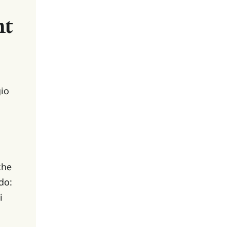
nt
o 
he 
do:
i